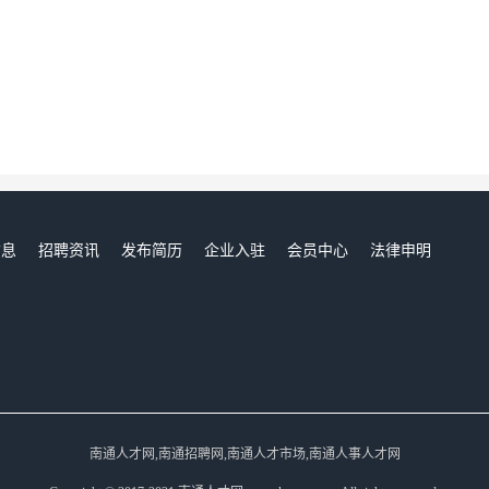
信息
招聘资讯
发布简历
企业入驻
会员中心
法律申明
们
南通人才网,南通招聘网,南通人才市场,南通人事人才网