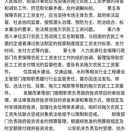
人民政府、街道办事处应当加强对拖欠农民工工资矛盾的排查
和调处工作，防范和化解矛盾，及时调解纠纷。 第五条
保障农民工工资支付，应当坚持市场主体负责、政府依法监
管、社会协同监督，按照源头治理、预防为主、防治结合、标
本兼治的要求，依法根治拖欠农民工工资问题。 第六条
用人单位实行农民工劳动用工实名制管理，与招用的农民工书
面约定或者通过依法制定的规章制度规定工资支付标准、支付
时间、支付方式等内容。 第七条 人力资源社会保障行政
部门负责保障农民工工资支付工作的组织协调、管理指导和农
民工工资支付情况的监督检查，查处有关拖欠农民工工资案
件。 住房城乡建设、交通运输、水利等相关行业工程建设
主管部门按照职责履行行业监管责任，督办因违法发包、转
包、违法分包、挂靠、拖欠工程款等导致的拖欠农民工工资案
件。 发展改革等部门按照职责负责政府投资项目的审批管
理，依法审查政府投资项目的资金来源和筹措方式，按规定及
时安排政府投资，加强社会信用体系建设，组织对拖欠农民工
工资失信联合惩戒对象依法依规予以限制和惩戒。 财政部
门负责政府投资资金的预算管理，根据经批准的预算按规定及
时足额拨付政府投资资金。 公安机关负责及时受理、侦办