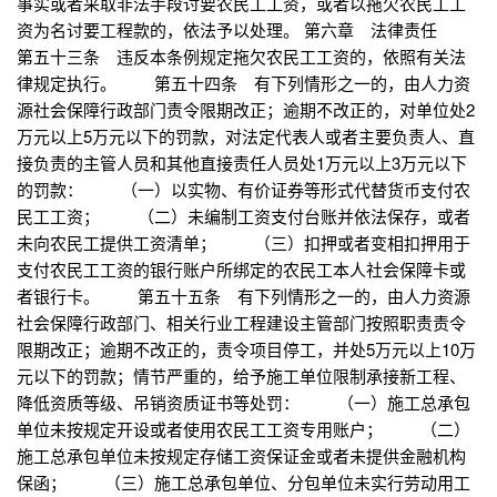
事实或者采取非法手段讨要农民工工资，或者以拖欠农民工工
资为名讨要工程款的，依法予以处理。 第六章 法律责任
第五十三条 违反本条例规定拖欠农民工工资的，依照有关法
律规定执行。 第五十四条 有下列情形之一的，由人力资
源社会保障行政部门责令限期改正；逾期不改正的，对单位处2
万元以上5万元以下的罚款，对法定代表人或者主要负责人、直
接负责的主管人员和其他直接责任人员处1万元以上3万元以下
的罚款： （一）以实物、有价证券等形式代替货币支付农
民工工资； （二）未编制工资支付台账并依法保存，或者
未向农民工提供工资清单； （三）扣押或者变相扣押用于
支付农民工工资的银行账户所绑定的农民工本人社会保障卡或
者银行卡。 第五十五条 有下列情形之一的，由人力资源
社会保障行政部门、相关行业工程建设主管部门按照职责责令
限期改正；逾期不改正的，责令项目停工，并处5万元以上10万
元以下的罚款；情节严重的，给予施工单位限制承接新工程、
降低资质等级、吊销资质证书等处罚： （一）施工总承包
单位未按规定开设或者使用农民工工资专用账户； （二）
施工总承包单位未按规定存储工资保证金或者未提供金融机构
保函； （三）施工总承包单位、分包单位未实行劳动用工