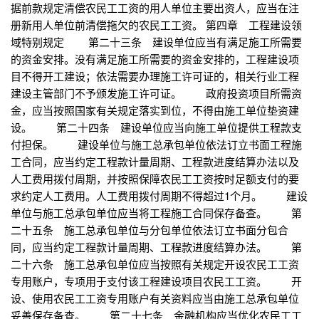
据前款规定清偿农民工工资的用人单位主要出资人，应当在注
册新用人单位前清偿拖欠的农民工工资。 第四章 工程建设领
域特别规定 第二十三条 建设单位应当有满足施工所需要
的资金安排。没有满足施工所需要的资金安排的，工程建设项
目不得开工建设；依法需要办理施工许可证的，相关行业工程
建设主管部门不予颁发施工许可证。 政府投资项目所需资
金，应当按照国家有关规定落实到位，不得由施工单位垫资建
设。 第二十四条 建设单位应当向施工单位提供工程款支
付担保。 建设单位与施工总承包单位依法订立书面工程施
工合同，应当约定工程款计量周期、工程款进度结算办法以及
人工费用拨付周期，并按照保障农民工工资按时足额支付的要
求约定人工费用。人工费用拨付周期不得超过1个月。 建设
单位与施工总承包单位应当将工程施工合同保存备查。 第
二十五条 施工总承包单位与分包单位依法订立书面分包合
同，应当约定工程款计量周期、工程款进度结算办法。 第
二十六条 施工总承包单位应当按照有关规定开设农民工工资
专用账户，专项用于支付该工程建设项目农民工工资。 开
设、使用农民工工资专用账户有关资料应当由施工总承包单位
妥善保存备查。 第二十七条 金融机构应当优化农民工工