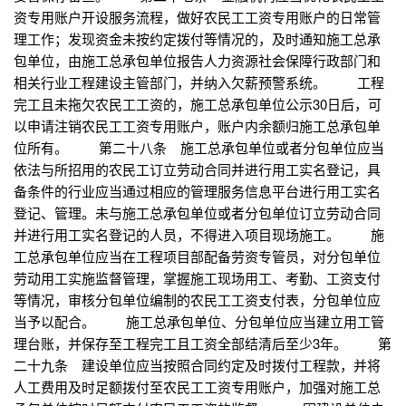
资专用账户开设服务流程，做好农民工工资专用账户的日常管
理工作；发现资金未按约定拨付等情况的，及时通知施工总承
包单位，由施工总承包单位报告人力资源社会保障行政部门和
相关行业工程建设主管部门，并纳入欠薪预警系统。 工程
完工且未拖欠农民工工资的，施工总承包单位公示30日后，可
以申请注销农民工工资专用账户，账户内余额归施工总承包单
位所有。 第二十八条 施工总承包单位或者分包单位应当
依法与所招用的农民工订立劳动合同并进行用工实名登记，具
备条件的行业应当通过相应的管理服务信息平台进行用工实名
登记、管理。未与施工总承包单位或者分包单位订立劳动合同
并进行用工实名登记的人员，不得进入项目现场施工。 施
工总承包单位应当在工程项目部配备劳资专管员，对分包单位
劳动用工实施监督管理，掌握施工现场用工、考勤、工资支付
等情况，审核分包单位编制的农民工工资支付表，分包单位应
当予以配合。 施工总承包单位、分包单位应当建立用工管
理台账，并保存至工程完工且工资全部结清后至少3年。 第
二十九条 建设单位应当按照合同约定及时拨付工程款，并将
人工费用及时足额拨付至农民工工资专用账户，加强对施工总