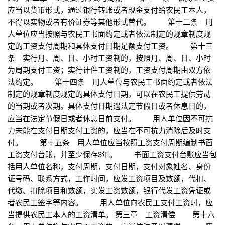
应当以货币形式，通过银行转账或者现金支付给农民工本人，
不得以实物或者有价证券等其他形式替代。 第十二条 用
人单位应当按照与农民工书面约定或者依法制定的规章制度规
定的工资支付周期和具体支付日期足额支付工资。 第十三
条 实行月、周、日、小时工资制的，按照月、周、日、小时
为周期支付工资；实行计件工资制的，工资支付周期由双方依
法约定。 第十四条 用人单位与农民工书面约定或者依法
制定的规章制度规定的具体支付日期，可以在农民工提供劳动
的当期或者次期。具体支付日期遇法定节假日或者休息日的，
应当在法定节假日或者休息日前支付。 用人单位因不可抗
力未能在支付日期支付工资的，应当在不可抗力消除后及时支
付。 第十五条 用人单位应当按照工资支付周期编制书面
工资支付台账，并至少保存3年。 书面工资支付台账应当包
括用人单位名称，支付周期，支付日期，支付对象姓名、身份
证号码、联系方式，工作时间，应发工资项目及数额，代扣、
代缴、扣除项目和数额，实发工资数额，银行代发工资凭证或
者农民工签字等内容。 用人单位向农民工支付工资时，应
当提供农民工本人的工资清单。 第三章 工资清偿 第十六