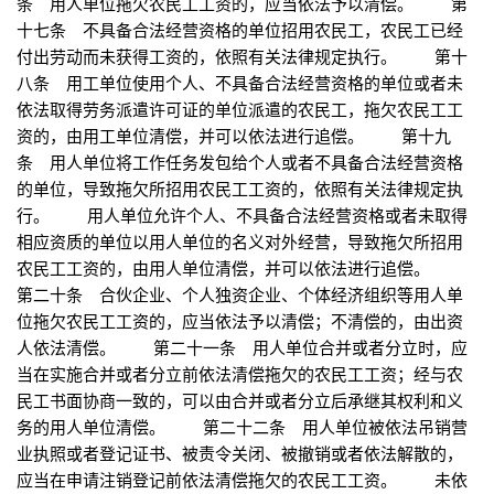
条 用人单位拖欠农民工工资的，应当依法予以清偿。 第
十七条 不具备合法经营资格的单位招用农民工，农民工已经
付出劳动而未获得工资的，依照有关法律规定执行。 第十
八条 用工单位使用个人、不具备合法经营资格的单位或者未
依法取得劳务派遣许可证的单位派遣的农民工，拖欠农民工工
资的，由用工单位清偿，并可以依法进行追偿。 第十九
条 用人单位将工作任务发包给个人或者不具备合法经营资格
的单位，导致拖欠所招用农民工工资的，依照有关法律规定执
行。 用人单位允许个人、不具备合法经营资格或者未取得
相应资质的单位以用人单位的名义对外经营，导致拖欠所招用
农民工工资的，由用人单位清偿，并可以依法进行追偿。
第二十条 合伙企业、个人独资企业、个体经济组织等用人单
位拖欠农民工工资的，应当依法予以清偿；不清偿的，由出资
人依法清偿。 第二十一条 用人单位合并或者分立时，应
当在实施合并或者分立前依法清偿拖欠的农民工工资；经与农
民工书面协商一致的，可以由合并或者分立后承继其权利和义
务的用人单位清偿。 第二十二条 用人单位被依法吊销营
业执照或者登记证书、被责令关闭、被撤销或者依法解散的，
应当在申请注销登记前依法清偿拖欠的农民工工资。 未依