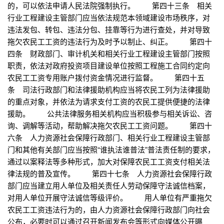
的，可以依法申请人民法院强制执行。 第四十三条 相关
行业工程建设主管部门应当依法规范本领域建设市场秩序，对
违法发包、转包、违法分包、挂靠等行为进行查处，并对导致
拖欠农民工工资的违法行为及时予以制止、纠正。 第四十
四条 财政部门、审计机关和相关行业工程建设主管部门按照
职责，依法对政府投资项目建设单位按照工程施工合同约定向
农民工工资专用账户拨付资金情况进行监督。 第四十五
条 司法行政部门和法律援助机构应当将农民工列为法律援助
的重点对象，并依法为请求支付工资的农民工提供便捷的法律
援助。 公共法律服务相关机构应当积极参与相关诉讼、咨
询、调解等活动，帮助解决拖欠农民工工资问题。 第四十
六条 人力资源社会保障行政部门、相关行业工程建设主管部
门和其他有关部门应当按照“谁执法谁普法”普法责任制的要求，
通过以案释法等多种形式，加大对保障农民工工资支付相关法
律法规的普及宣传。 第四十七条 人力资源社会保障行政
部门应当建立用人单位及相关责任人劳动保障守法诚信档案，
对用人单位开展守法诚信等级评价。 用人单位有严重拖欠
农民工工资违法行为的，由人力资源社会保障行政部门向社会
公布，必要时可以通过召开新闻发布会等形式向媒体公开曝