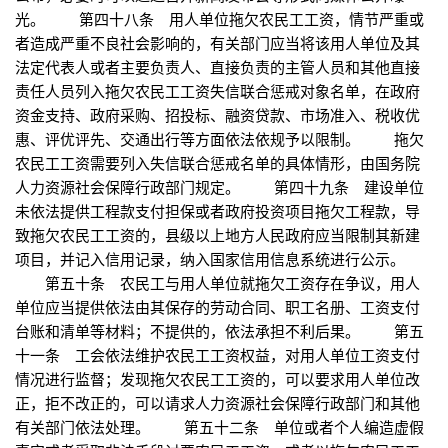
光。 第四十八条 用人单位拖欠农民工工资，情节严重或
者造成严重不良社会影响的，有关部门应当将该用人单位及其
法定代表人或者主要负责人、直接负责的主管人员和其他直接
责任人员列入拖欠农民工工资失信联合惩戒对象名单，在政府
资金支持、政府采购、招投标、融资贷款、市场准入、税收优
惠、评优评先、交通出行等方面依法依规予以限制。 拖欠
农民工工资需要列入失信联合惩戒名单的具体情形，由国务院
人力资源社会保障行政部门规定。 第四十九条 建设单位
未依法提供工程款支付担保或者政府投资项目拖欠工程款，导
致拖欠农民工工资的，县级以上地方人民政府应当限制其新建
项目，并记入信用记录，纳入国家信用信息系统进行公示。
第五十条 农民工与用人单位就拖欠工资存在争议，用人
单位应当提供依法由其保存的劳动合同、职工名册、工资支付
台账和清单等材料；不提供的，依法承担不利后果。 第五
十一条 工会依法维护农民工工资权益，对用人单位工资支付
情况进行监督；发现拖欠农民工工资的，可以要求用人单位改
正，拒不改正的，可以请求人力资源社会保障行政部门和其他
有关部门依法处理。 第五十二条 单位或者个人编造虚假