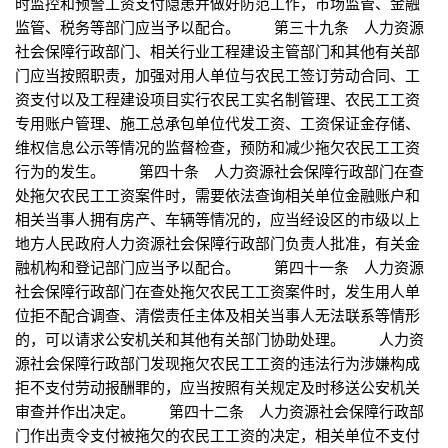
时监控和预警工资支付隐患并做好防范工作，市场监管、金融
监管、税务等部门应当予以配合。 第三十九条 人力资源
社会保障行政部门、相关行业工程建设主管部门和其他有关部
门应当按照职责，加强对用人单位与农民工签订劳动合同、工
资支付以及工程建设项目实行农民工实名制管理、农民工工资
专用账户管理、施工总承包单位代发工资、工资保证金存储、
维权信息公示等情况的监督检查，预防和减少拖欠农民工工资
行为的发生。 第四十条 人力资源社会保障行政部门在查
处拖欠农民工工资案件时，需要依法查询相关单位金融账户和
相关当事人拥有房产、车辆等情况的，应当经设区的市级以上
地方人民政府人力资源社会保障行政部门负责人批准，有关金
融机构和登记部门应当予以配合。 第四十一条 人力资源
社会保障行政部门在查处拖欠农民工工资案件时，发生用人单
位拒不配合调查、清偿责任主体及相关当事人无法联系等情形
的，可以请求公安机关和其他有关部门协助处理。 人力资
源社会保障行政部门发现拖欠农民工工资的违法行为涉嫌构成
拒不支付劳动报酬罪的，应当按照有关规定及时移送公安机关
审查并作出决定。 第四十二条 人力资源社会保障行政部
门作出责令支付被拖欠的农民工工资的决定，相关单位不支付