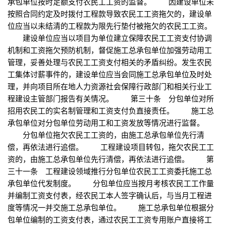
承包单位按时足额支付农民工工资的监督。 因建设单位未
按照合同约定及时拨付工程款导致农民工工资拖欠的，建设单
位应当以未结清的工程款为限先行垫付被拖欠的农民工工资。
建设单位应当以项目为单位建立保障农民工工资支付协调
机制和工资拖欠预防机制，督促施工总承包单位加强劳动用工
管理，妥善处理与农民工工资支付相关的矛盾纠纷。发生农民
工集体讨薪事件的，建设单位应当会同施工总承包单位及时处
理，并向项目所在地人力资源社会保障行政部门和相关行业工
程建设主管部门报告有关情况。 第三十条 分包单位对所
招用农民工的实名制管理和工资支付负直接责任。 施工总
承包单位对分包单位劳动用工和工资发放等情况进行监督。
分包单位拖欠农民工工资的，由施工总承包单位先行清
偿，再依法进行追偿。 工程建设项目转包，拖欠农民工工
资的，由施工总承包单位先行清偿，再依法进行追偿。 第
三十一条 工程建设领域推行分包单位农民工工资委托施工总
承包单位代发制度。 分包单位应当按月考核农民工工作量
并编制工资支付表，经农民工本人签字确认后，与当月工程进
度等情况一并交施工总承包单位。 施工总承包单位根据分
包单位编制的工资支付表，通过农民工工资专用账户直接将工