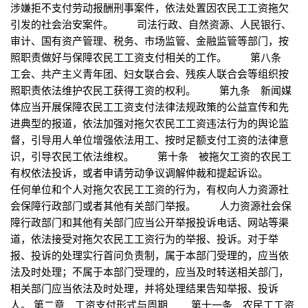
涉嫌拒不支付劳动报酬刑事案件，依法处置因农民工工资拖欠
引发的社会治安案件。 司法行政、自然资源、人民银行、
审计、国有资产管理、税务、市场监管、金融监管等部门，按
照职责做好与保障农民工工资支付相关的工作。 第八条
工会、共产主义青年团、妇女联合会、残疾人联合会等组织按
照职责依法维护农民工获得工资的权利。 第九条 新闻媒
体应当开展保障农民工工资支付法律法规政策的公益宣传和先
进典型的报道，依法加强对拖欠农民工工资违法行为的舆论监
督，引导用人单位增强依法用工、按时足额支付工资的法律意
识，引导农民工依法维权。 第十条 被拖欠工资的农民工
有权依法投诉，或者申请劳动争议调解仲裁和提起诉讼。
任何单位和个人对拖欠农民工工资的行为，有权向人力资源社
会保障行政部门或者其他有关部门举报。 人力资源社会保
障行政部门和其他有关部门应当公开举报投诉电话、网站等渠
道，依法接受对拖欠农民工工资行为的举报、投诉。对于举
报、投诉的处理实行首问负责制，属于本部门受理的，应当依
法及时处理；不属于本部门受理的，应当及时转送相关部门，
相关部门应当依法及时处理，并将处理结果告知举报、投诉
人。 第二章 工资支付形式与周期 第十一条 农民工工资