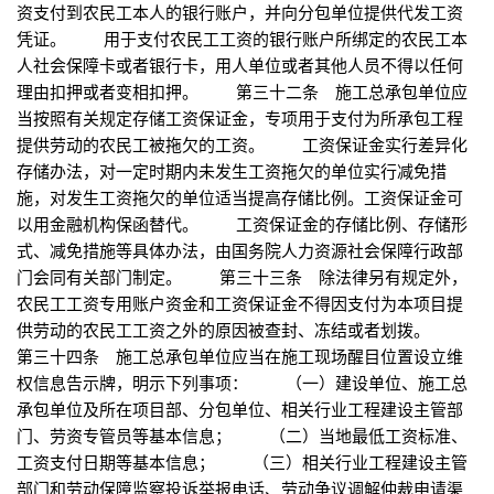
资支付到农民工本人的银行账户，并向分包单位提供代发工资
凭证。 用于支付农民工工资的银行账户所绑定的农民工本
人社会保障卡或者银行卡，用人单位或者其他人员不得以任何
理由扣押或者变相扣押。 第三十二条 施工总承包单位应
当按照有关规定存储工资保证金，专项用于支付为所承包工程
提供劳动的农民工被拖欠的工资。 工资保证金实行差异化
存储办法，对一定时期内未发生工资拖欠的单位实行减免措
施，对发生工资拖欠的单位适当提高存储比例。工资保证金可
以用金融机构保函替代。 工资保证金的存储比例、存储形
式、减免措施等具体办法，由国务院人力资源社会保障行政部
门会同有关部门制定。 第三十三条 除法律另有规定外，
农民工工资专用账户资金和工资保证金不得因支付为本项目提
供劳动的农民工工资之外的原因被查封、冻结或者划拨。
第三十四条 施工总承包单位应当在施工现场醒目位置设立维
权信息告示牌，明示下列事项： （一）建设单位、施工总
承包单位及所在项目部、分包单位、相关行业工程建设主管部
门、劳资专管员等基本信息； （二）当地最低工资标准、
工资支付日期等基本信息； （三）相关行业工程建设主管
部门和劳动保障监察投诉举报电话、劳动争议调解仲裁申请渠