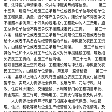
道、法律援助申请渠道、公共法律服务热线等信息。 第三
十五条 建设单位与施工总承包单位或者承包单位与分包单位
因工程数量、质量、造价等产生争议的，建设单位不得因争议
不按照本条例第二十四条的规定拨付工程款中的人工费用，施
工总承包单位也不得因争议不按照规定代发工资。 第三十
六条 建设单位或者施工总承包单位将建设工程发包或者分包
给个人或者不具备合法经营资格的单位，导致拖欠农民工工资
的，由建设单位或者施工总承包单位清偿。 施工单位允许
其他单位和个人以施工单位的名义对外承揽建设工程，导致拖
欠农民工工资的，由施工单位清偿。 第三十七条 工程建
设项目违反国土空间规划、工程建设等法律法规，导致拖欠农
民工工资的，由建设单位清偿。 第五章 监督检查 第三十
八条 县级以上地方人民政府应当建立农民工工资支付监控预
警平台，实现人力资源社会保障、发展改革、司法行政、财
政、住房城乡建设、交通运输、水利等部门的工程项目审批、
资金落实、施工许可、劳动用工、工资支付等信息及时共享。
人力资源社会保障行政部门根据水电燃气供应、物业管
理、信贷、税收等反映企业生产经营相关指标的变化情况，及