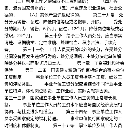
（三）利用工作之便谋取不正当利益的； （四）挥
霍、浪费国家资财的； （五）严重违反职业道德、社会公
德的； （六）其他严重违反纪律的。 第二十九条 处
分分为警告、记过、降低岗位等级或者撤职、开除。 受处
分的期间为：警告，6个月；记过，12个月；降低岗位等级或者
撤职，24个月。 第三十条 给予工作人员处分，应当事实
清楚、证据确凿、定性准确、处理恰当、程序合法、手续完
备。 第三十一条 工作人员受开除以外的处分，在受处分
期间没有再发生违纪行为的，处分期满后，由处分决定单位解
除处分并以书面形式通知本人。 第七章 工资福利和社会
保险 第三十二条 国家建立激励与约束相结合的事业单位
工资制度。 事业单位工作人员工资包括基本工资、绩效工
资和津贴补贴。 事业单位工资分配应当结合不同行业事业
单位特点，体现岗位职责、工作业绩、实际贡献等因素。
第三十三条 国家建立事业单位工作人员工资的正常增长机
制。 事业单位工作人员的工资水平应当与国民经济发展相
协调、与社会进步相适应。 第三十四条 事业单位工作人
员享受国家规定的福利待遇。 事业单位执行国家规定的工
时制度和休假制度。 第三十五条 事业单位及其工作人员