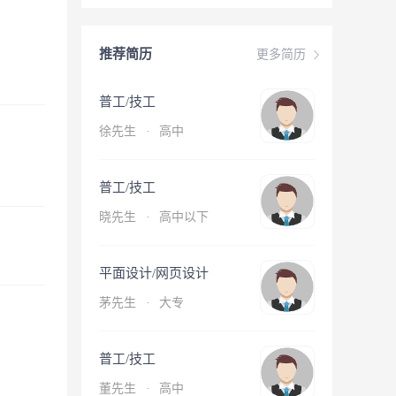
推荐简历
更多简历
普工/技工
徐先生
·
高中
普工/技工
晓先生
·
高中以下
平面设计/网页设计
茅先生
·
大专
普工/技工
董先生
·
高中